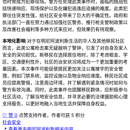
也时常成为犯罪现场。警方在处理此类事件时，面临的挑战包
括快速响应、现场保护以及在嫌犯逃逸后追捕的难度。此类犯
罪往往突发性强，给社区安全带来了巨大的不确定性。政府和
执法部门一直在努力通过加强社区警务、推行枪支管制政策以
及改善社会福利等多种方式来应对，但效果仍有待观察。
本地化影响
对于在明尼阿波利斯生活的华人及其他移民社区
而言，此类公寓枪击案无疑敲响了警钟，引发了对自身及家人
安全的深切担忧。新移民在选择居住地时，除了考虑租金、学
区、交通便利性外，社区的治安状况将成为一个更加重要的考
量因素。本次事件可能促使居民更加关注公寓楼宇的安全管
理，例如门禁系统、监控设施以及物业响应速度。移民社区成
员应提高警惕，注意周边环境，并了解遇到紧急情况时如何与
警方有效沟通。同时，此类事件也提醒移民群体，应积极参与
社区活动，了解当地安全信息，并寻求必要的法律援助和心理
支持服务，以更好地融入当地生活并保障自身权益。
🤍 赞 0
点赞支持作者，作者可获 5 积分
社会安全
📍 查看更多明尼阿波利斯相关内容 →