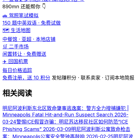
890mn 还能帮你 👇
🚗 驾照笔试模拟
150 题中英双语 · 免费试做
🗺️ 生活地图
中餐馆 · 亚超 · 本地店铺
🛒 二手市场
闲置转让 · 免费赠送
✈️ 回国机票
每日价格追踪
免费注册，送 10 积分
发帖赚积分 · 联系卖家 · 订阅本地简报
相关阅读
明尼阿波利斯东北区致命肇事逃逸案：警方全力搜捕嫌犯 |
Minneapolis Fatal Hit-and-Run Suspect Search
2026-
03-24
警惕ICE假冒诈骗：明尼苏达移民社区如何防范“ICE
Phishing Scams”
2026-03-09
明尼阿波利斯公寓致命枪击
案：Minneapolis公寓安全警钟再敲响
2026-02-25
明尼阿波