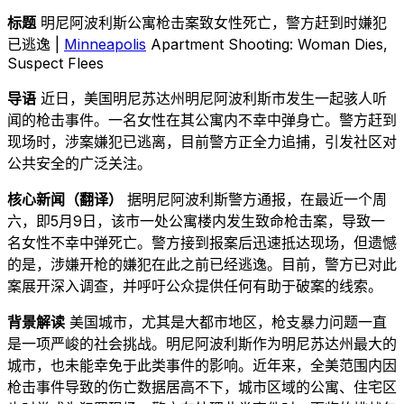
标题
明尼阿波利斯公寓枪击案致女性死亡，警方赶到时嫌犯
已逃逸 |
Minneapolis
Apartment Shooting: Woman Dies,
Suspect Flees
导语
近日，美国明尼苏达州明尼阿波利斯市发生一起骇人听
闻的枪击事件。一名女性在其公寓内不幸中弹身亡。警方赶到
现场时，涉案嫌犯已逃离，目前警方正全力追捕，引发社区对
公共安全的广泛关注。
核心新闻（翻译）
据明尼阿波利斯警方通报，在最近一个周
六，即5月9日，该市一处公寓楼内发生致命枪击案，导致一
名女性不幸中弹死亡。警方接到报案后迅速抵达现场，但遗憾
的是，涉嫌开枪的嫌犯在此之前已经逃逸。目前，警方已对此
案展开深入调查，并呼吁公众提供任何有助于破案的线索。
背景解读
美国城市，尤其是大都市地区，枪支暴力问题一直
是一项严峻的社会挑战。明尼阿波利斯作为明尼苏达州最大的
城市，也未能幸免于此类事件的影响。近年来，全美范围内因
枪击事件导致的伤亡数据居高不下，城市区域的公寓、住宅区