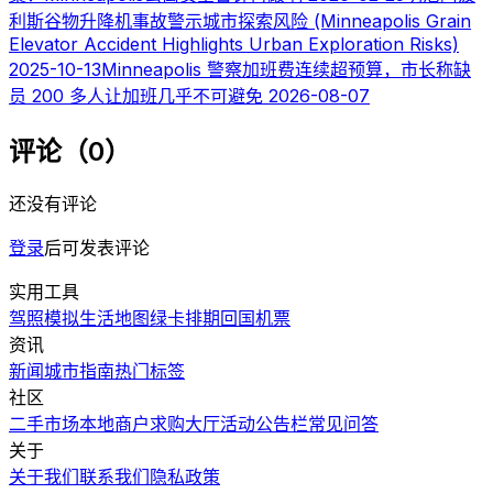
利斯谷物升降机事故警示城市探索风险 (Minneapolis Grain
Elevator Accident Highlights Urban Exploration Risks)
2025-10-13
Minneapolis 警察加班费连续超预算，市长称缺
员 200 多人让加班几乎不可避免
2026-08-07
评论（0）
还没有评论
登录
后可发表评论
实用工具
驾照模拟
生活地图
绿卡排期
回国机票
资讯
新闻
城市指南
热门
标签
社区
二手市场
本地商户
求购大厅
活动
公告栏
常见问答
关于
关于我们
联系我们
隐私政策