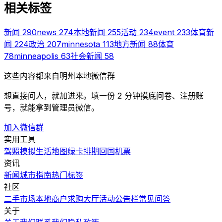
相关标签
新闻
290
news
274
本地新闻
255
活动
234
event
233
体育新
闻
224
政治
207
minnesota
113
地方新闻
88
体育
78
minneapolis
63
社会新闻
58
这些内容都来自明州本地微信群
想直接问人，就加进来。填一份 2 分钟摸底问卷、注册账
号，就能拿到管理员微信。
加入微信群
实用工具
驾照模拟
生活地图
绿卡排期
回国机票
资讯
新闻
城市指南
热门
标签
社区
二手市场
本地商户
求购大厅
活动
公告栏
常见问答
关于