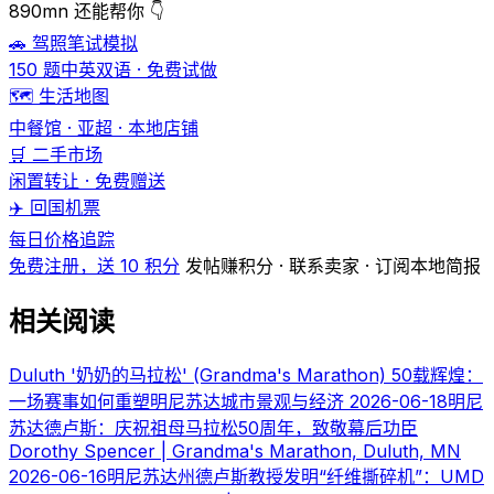
890mn 还能帮你 👇
🚗 驾照笔试模拟
150 题中英双语 · 免费试做
🗺️ 生活地图
中餐馆 · 亚超 · 本地店铺
🛒 二手市场
闲置转让 · 免费赠送
✈️ 回国机票
每日价格追踪
免费注册，送 10 积分
发帖赚积分 · 联系卖家 · 订阅本地简报
相关阅读
Duluth '奶奶的马拉松' (Grandma's Marathon) 50载辉煌：
一场赛事如何重塑明尼苏达城市景观与经济
2026-06-18
明尼
苏达德卢斯：庆祝祖母马拉松50周年，致敬幕后功臣
Dorothy Spencer | Grandma's Marathon, Duluth, MN
2026-06-16
明尼苏达州德卢斯教授发明“纤维撕碎机”：UMD