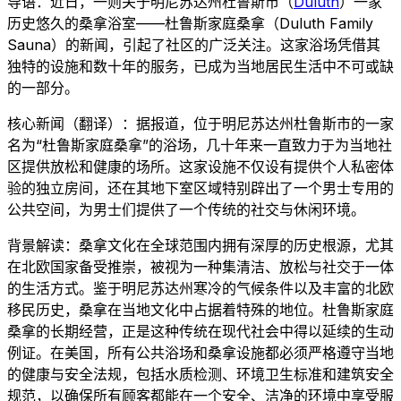
导语：近日，一则关于明尼苏达州杜鲁斯市（
Duluth
）一家
历史悠久的桑拿浴室——杜鲁斯家庭桑拿（Duluth Family
Sauna）的新闻，引起了社区的广泛关注。这家浴场凭借其
独特的设施和数十年的服务，已成为当地居民生活中不可或缺
的一部分。
核心新闻（翻译）：据报道，位于明尼苏达州杜鲁斯市的一家
名为“杜鲁斯家庭桑拿”的浴场，几十年来一直致力于为当地社
区提供放松和健康的场所。这家设施不仅设有提供个人私密体
验的独立房间，还在其地下室区域特别辟出了一个男士专用的
公共空间，为男士们提供了一个传统的社交与休闲环境。
背景解读：桑拿文化在全球范围内拥有深厚的历史根源，尤其
在北欧国家备受推崇，被视为一种集清洁、放松与社交于一体
的生活方式。鉴于明尼苏达州寒冷的气候条件以及丰富的北欧
移民历史，桑拿在当地文化中占据着特殊的地位。杜鲁斯家庭
桑拿的长期经营，正是这种传统在现代社会中得以延续的生动
例证。在美国，所有公共浴场和桑拿设施都必须严格遵守当地
的健康与安全法规，包括水质检测、环境卫生标准和建筑安全
规范，以确保所有顾客都能在一个安全、洁净的环境中享受服