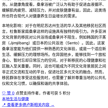
务。从健康角度看，桑拿浴被广泛认为有助于促进血液循环、
缓解肌肉疲劳、减轻压力，并对皮肤健康有益，因此，这类场
所也符合现代人对健康养生日益增长的需求。
本地化影响：对于在明尼苏达州生活的华人及其他移民社区而
言，杜鲁斯家庭桑拿这样的设施具有独特的吸引力。许多亚洲
文化背景的移民对公共浴场或桑拿并不陌生，例如韩国的汗蒸
房（Jjimjilbang）或日本的公共浴池（Sento）。因此，这家
桑拿浴室能为他们提供一种熟悉的文化体验，或是一个适应新
生活、缓解压力的理想场所。在异国他乡，能够找到一个放松
身心、暂时忘却日常压力的空间，对于新移民的心理健康和社
区融入至关重要。同时，这也可能成为不同文化背景居民之间
非正式交流和互动的平台，促进社区多元文化的融合。然而，
移民群体在享受这些服务时，也需要了解并尊重当地的公共礼
仪和文化习惯，以确保和谐的共享体验。
🤍 赞 0
点赞支持作者，作者可获 5 积分
本地生活与健康
📍 查看更多德卢斯相关内容 →