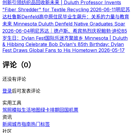
创新引领纺织品回收新未来 | Duluth Professor Invents
"Fiber Shredder" for Textile Recycling
2026-06-11
明尼苏
达杜鲁斯Denfeld高中原住民毕业生飙升：关系的力量与教育
未来 Minnesota Duluth Denfeld Native Graduates Soar
2026-06-04
明尼苏达｜德卢斯、希宾热烈庆祝鲍勃·迪伦85
岁生日：Dylan Fest国际乐迷齐聚故乡 Minnesota | Duluth
& Hibbing Celebrate Bob Dylan's 85th Birthday: Dylan
Fest Draws Global Fans to His Hometown
2026-05-17
评论（0）
还没有评论
登录
后可发表评论
实用工具
驾照模拟
生活地图
绿卡排期
回国机票
资讯
新闻
城市指南
热门
标签
社区