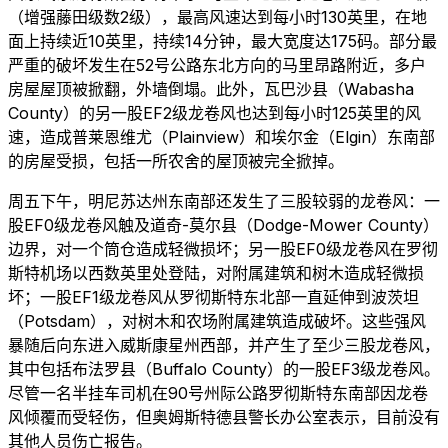
（增强藤田级数2级），最高风速达到每小时130英里，在地
面上持续近10英里，持续14分钟，最大宽度达175码。部分最
严重的破坏发生在52号公路东北方向的马里昂路附近，多户
房屋屋顶被掀翻，外墙倒塌。此外，瓦巴沙县（Wabasha
County）的另一股EF2级龙卷风也达到每小时125英里的风
速，造成普莱恩维尤（Plainview）和埃尔金（Elgin）东南部
的房屋受损，包括一所农舍的屋顶被完全掀掉。
周五下午，明尼苏达州东南部还发生了三股较弱的龙卷风：一
股EF0级龙卷风触及道奇-莫尔县（Dodge-Mower County）
边界，对一个筒仓造成轻微损坏；另一股EF0级龙卷风在罗彻
斯特机场以西数英里处登陆，对附属建筑和树木造成轻微损
坏；一股EF1级龙卷风从罗彻斯特东北部一直延伸到波茨坦
（Potsdam），对树木和农场附属建筑造成破坏。这些强风
暴随后向东进入威斯康星州西部，并产生了至少三股龙卷风，
其中包括布法罗县（Buffalo County）的一股EF3级龙卷风。
尽管一名半挂车司机在90号州际公路罗彻斯特东南部因龙卷
风倾覆而受轻伤，但奥姆斯特德县警长办公室表示，目前没有
其他人员伤亡报告。