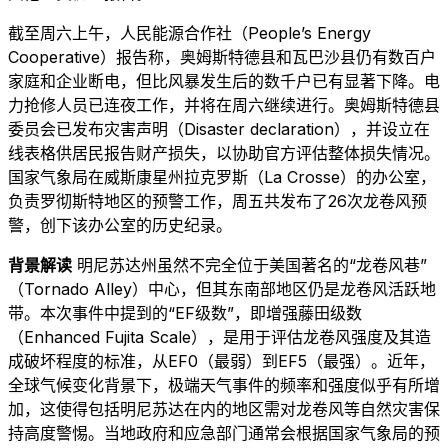
截至周六上午，人民能源合作社（People’s Energy
Cooperative）报告称，奥姆斯特德县和瓦巴沙县仍有数百户
家庭和企业断电，但比风暴发生后的数千户已有显著下降。电
力抢修人员已连夜工作，并将在周六继续进行。奥姆斯特德县
委员会已发布灾害声明（Disaster declaration），并设立在
线表格供居民报告财产损失，以协助官方评估整体损失情况。
国家气象局在威斯康星州拉克罗斯（La Crosse）的办公室，
负责罗彻斯特地区的预警工作，周五共发布了26次龙卷风预
警，创下该办公室的历史纪录。
背景解读
明尼苏达州虽然不完全位于美国著名的“龙卷风巷”
（Tornado Alley）中心，但其东南部地区仍是龙卷风活跃地
带。本次事件中提到的“EF级数”，即增强藤田级数
（Enhanced Fujita Scale），是用于评估龙卷风强度及其造
成破坏程度的标准，从EF0（最弱）到EF5（最强）。近年，
全球气候变化背景下，极端天气事件的频率和强度似乎有所增
加，这使得包括明尼苏达在内的地区需对龙卷风等自然灾害保
持高度警惕。当地政府和应急部门通常会根据国家气象局的预