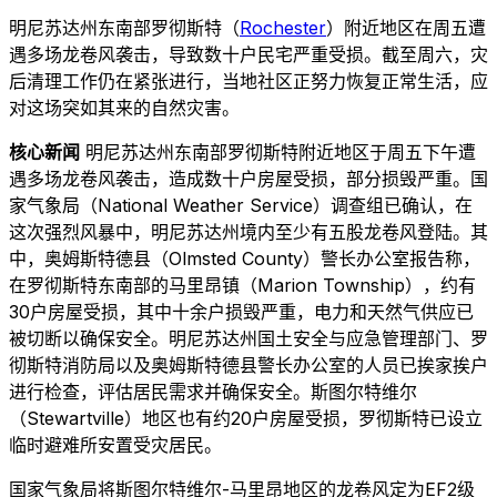
明尼苏达州东南部罗彻斯特（
Rochester
）附近地区在周五遭
遇多场龙卷风袭击，导致数十户民宅严重受损。截至周六，灾
后清理工作仍在紧张进行，当地社区正努力恢复正常生活，应
对这场突如其来的自然灾害。
核心新闻
明尼苏达州东南部罗彻斯特附近地区于周五下午遭
遇多场龙卷风袭击，造成数十户房屋受损，部分损毁严重。国
家气象局（National Weather Service）调查组已确认，在
这次强烈风暴中，明尼苏达州境内至少有五股龙卷风登陆。其
中，奥姆斯特德县（Olmsted County）警长办公室报告称，
在罗彻斯特东南部的马里昂镇（Marion Township），约有
30户房屋受损，其中十余户损毁严重，电力和天然气供应已
被切断以确保安全。明尼苏达州国土安全与应急管理部门、罗
彻斯特消防局以及奥姆斯特德县警长办公室的人员已挨家挨户
进行检查，评估居民需求并确保安全。斯图尔特维尔
（Stewartville）地区也有约20户房屋受损，罗彻斯特已设立
临时避难所安置受灾居民。
国家气象局将斯图尔特维尔-马里昂地区的龙卷风定为EF2级