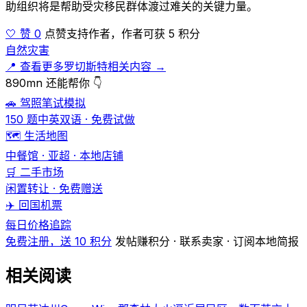
助组织将是帮助受灾移民群体渡过难关的关键力量。
🤍 赞 0
点赞支持作者，作者可获 5 积分
自然灾害
📍 查看更多罗切斯特相关内容 →
890mn 还能帮你 👇
🚗 驾照笔试模拟
150 题中英双语 · 免费试做
🗺️ 生活地图
中餐馆 · 亚超 · 本地店铺
🛒 二手市场
闲置转让 · 免费赠送
✈️ 回国机票
每日价格追踪
免费注册，送 10 积分
发帖赚积分 · 联系卖家 · 订阅本地简报
相关阅读