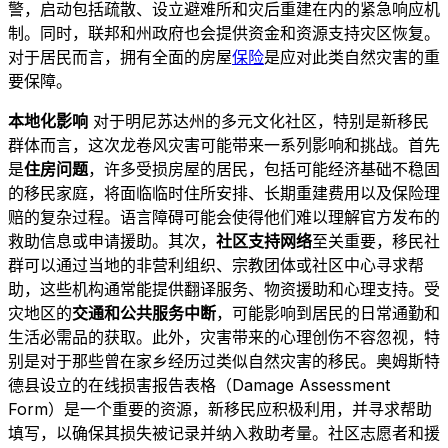
警，启动包括疏散、设立避难所和灾后重建在内的紧急响应机
制。同时，联邦和州政府也会提供资金和资源支持灾区恢复。
对于居民而言，拥有全面的房屋
保险
是应对此类自然灾害的重
要保障。
本地化影响
对于明尼苏达州的多元文化社区，特别是新移民
群体而言，这次龙卷风灾害可能带来一系列影响和挑战。首先
是
住房问题
，许多受损房屋的居民，包括可能经济基础不稳固
的移民家庭，将面临临时住所安排、长期重建费用以及保险理
赔的复杂过程。语言障碍可能会使得他们难以理解官方发布的
救助信息或申请援助。其次，
社区支持网络
至关重要，移民社
群可以通过当地的非营利组织、宗教团体或社区中心寻求帮
助，这些机构通常能提供翻译服务、物资援助和心理支持。受
灾地区的
交通和公共服务中断
，可能影响到居民的日常通勤和
生活必需品的获取。此外，灾害带来的心理创伤不容忽视，特
别是对于那些曾在家乡经历过类似自然灾害的移民。奥姆斯特
德县设立的在线损害报告表格（Damage Assessment
Form）是一个重要的资源，新移民应积极利用，并寻求帮助
填写，以确保其损失被记录并纳入救助考量。社区志愿者和援