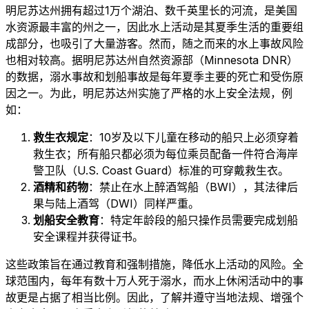
明尼苏达州拥有超过1万个湖泊、数千英里长的河流，是美国
水资源最丰富的州之一，因此水上活动是其夏季生活的重要组
成部分，也吸引了大量游客。然而，随之而来的水上事故风险
也相对较高。据明尼苏达州自然资源部（Minnesota DNR）
的数据，溺水事故和划船事故是每年夏季主要的死亡和受伤原
因之一。为此，明尼苏达州实施了严格的水上安全法规，例
如：
救生衣规定
：10岁及以下儿童在移动的船只上必须穿着
救生衣；所有船只都必须为每位乘员配备一件符合海岸
警卫队（U.S. Coast Guard）标准的可穿戴救生衣。
酒精和药物
：禁止在水上醉酒驾船（BWI），其法律后
果与陆上酒驾（DWI）同样严重。
划船安全教育
：特定年龄段的船只操作员需要完成划船
安全课程并获得证书。
这些政策旨在通过教育和强制措施，降低水上活动的风险。全
球范围内，每年有数十万人死于溺水，而水上休闲活动中的事
故更是占据了相当比例。因此，了解并遵守当地法规、增强个