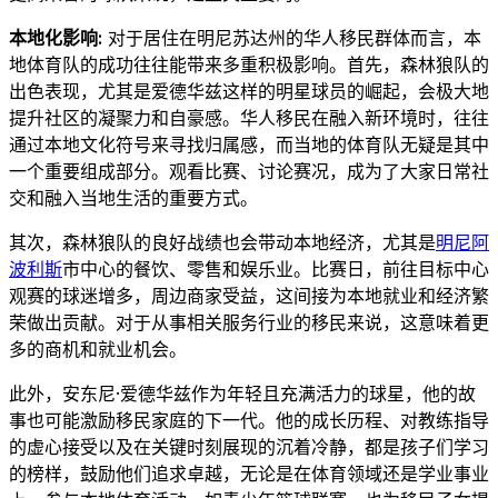
本地化影响:
对于居住在明尼苏达州的华人移民群体而言，本
地体育队的成功往往能带来多重积极影响。首先，森林狼队的
出色表现，尤其是爱德华兹这样的明星球员的崛起，会极大地
提升社区的凝聚力和自豪感。华人移民在融入新环境时，往往
通过本地文化符号来寻找归属感，而当地的体育队无疑是其中
一个重要组成部分。观看比赛、讨论赛况，成为了大家日常社
交和融入当地生活的重要方式。
其次，森林狼队的良好战绩也会带动本地经济，尤其是
明尼阿
波利斯
市中心的餐饮、零售和娱乐业。比赛日，前往目标中心
观赛的球迷增多，周边商家受益，这间接为本地就业和经济繁
荣做出贡献。对于从事相关服务行业的移民来说，这意味着更
多的商机和就业机会。
此外，安东尼·爱德华兹作为年轻且充满活力的球星，他的故
事也可能激励移民家庭的下一代。他的成长历程、对教练指导
的虚心接受以及在关键时刻展现的沉着冷静，都是孩子们学习
的榜样，鼓励他们追求卓越，无论是在体育领域还是学业事业