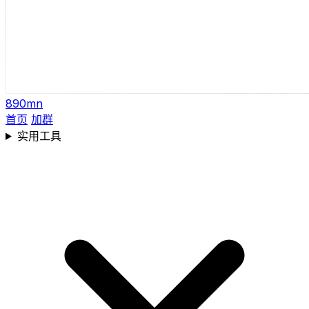
890mn
首页
加群
实用工具