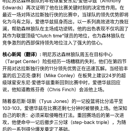
明尼苏达森林狼队的年轻球星安东尼·爱德华兹（Anthony
Edwards）再次证明了他在比赛关键时刻的决定性作用。在
最近一场对阵达拉斯独行侠的比赛中，当球队的领先优势即将
化为乌有之际，爱德华兹挺身而出，以一系列高效进攻力挽狂
澜，帮助森林狼队在主场成功逆转。他的出色表现不仅巩固了
其作为联盟顶级“Clutch time”球员的地位，也为森林狼队在
竞争激烈的西部保持领先地位注入了强大的信心。
核心新闻（翻译）:
明尼苏达森林狼队周五在目标中心
（Target Center）险些经历一场糟糕的失利，他们在第四节
开局对达拉斯独行侠的11分领先优势正在迅速瓦解。当经验丰
富的后卫迈克·康利（Mike Conley）在板凳上建议24岁的超
级球星安东尼·爱德华兹重新回到比赛中时，爱德华兹回应
说，他知道教练芬奇（Chris Finch）会派他上场。
随着泰厄斯·琼斯（Tyus Jones）的一记投篮将比分追平至
103-103，爱德华兹在比赛还剩七分钟时被替换上场。他深知
自己的职责：必须采取侵略性打法。重回赛场后的第一次进
攻，他便命中一记后撤步三分球（step-back triple），为随
后的一系列得分爆发奠定了基础。