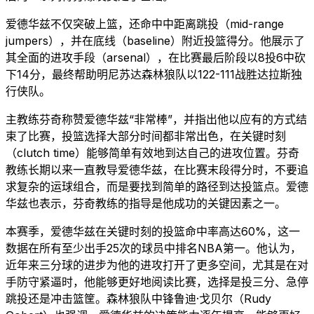
爱德华兹不仅突破上篮，还命中中距离跳投（mid-range
jumpers），并在底线（baseline）附近投篮得分。他展示了
其全面的进攻手段（arsenal），在比赛最后阶段以8投6中砍
下14分，最终帮助明尼苏达森林狼队以122-111战胜达拉斯独
行侠队。
主教练芬奇称赞爱德华兹“非常棒”，并指出他以应有的方式结
束了比赛，投篮选择大部分时间都非常出色，在关键时刻
（clutch time）能够简单有效地到达自己的进攻位置。芬奇
教练长期以来一直教导爱德华兹，在比赛末段得分时，不要追
求复杂的运球组合，而是要找到简单的路径到达投篮点。爱德
华兹也表示，芬奇教练的指导是他成功的关键因素之一。
本赛季，爱德华兹在关键时刻的投篮命中率高达60%，这一
数据在所有至少出手25次的球员中排名NBA第一。他认为，
近年来三分球的进步为他的进攻打开了更多空间，尤其是在对
手防守紧逼时，他能够更好地阅读比赛，选择是投三分、急停
跳投还是冲击篮筐。森林狼队中锋鲁迪·戈贝尔（Rudy