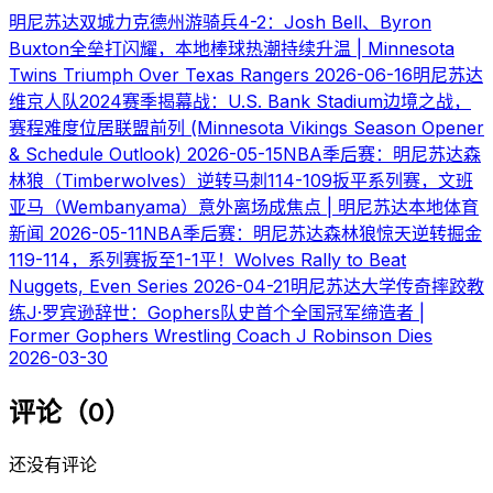
明尼苏达双城力克德州游骑兵4-2：Josh Bell、Byron
Buxton全垒打闪耀，本地棒球热潮持续升温 | Minnesota
Twins Triumph Over Texas Rangers
2026-06-16
明尼苏达
维京人队2024赛季揭幕战：U.S. Bank Stadium边境之战，
赛程难度位居联盟前列 (Minnesota Vikings Season Opener
& Schedule Outlook)
2026-05-15
NBA季后赛：明尼苏达森
林狼（Timberwolves）逆转马刺114-109扳平系列赛，文班
亚马（Wembanyama）意外离场成焦点 | 明尼苏达本地体育
新闻
2026-05-11
NBA季后赛：明尼苏达森林狼惊天逆转掘金
119-114，系列赛扳至1-1平！Wolves Rally to Beat
Nuggets, Even Series
2026-04-21
明尼苏达大学传奇摔跤教
练J·罗宾逊辞世：Gophers队史首个全国冠军缔造者 |
Former Gophers Wrestling Coach J Robinson Dies
2026-03-30
评论（0）
还没有评论