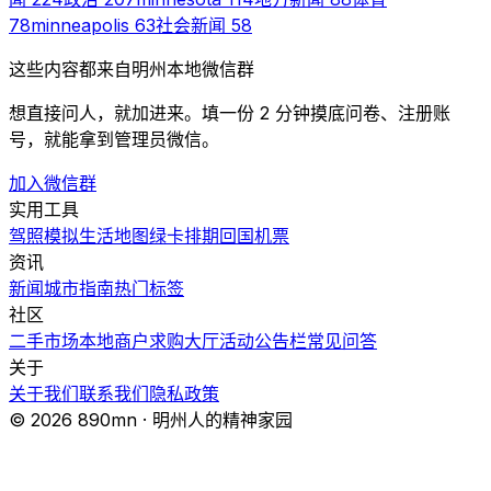
78
minneapolis
63
社会新闻
58
这些内容都来自明州本地微信群
想直接问人，就加进来。填一份 2 分钟摸底问卷、注册账
号，就能拿到管理员微信。
加入微信群
实用工具
驾照模拟
生活地图
绿卡排期
回国机票
资讯
新闻
城市指南
热门
标签
社区
二手市场
本地商户
求购大厅
活动
公告栏
常见问答
关于
关于我们
联系我们
隐私政策
© 2026 890mn · 明州人的精神家园