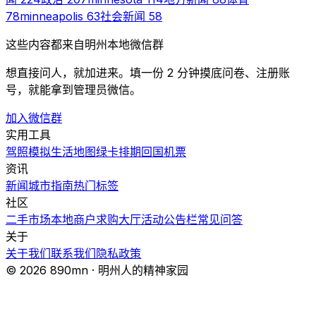
78
minneapolis
63
社会新闻
58
这些内容都来自明州本地微信群
想直接问人，就加进来。填一份 2 分钟摸底问卷、注册账
号，就能拿到管理员微信。
加入微信群
实用工具
驾照模拟
生活地图
绿卡排期
回国机票
资讯
新闻
城市指南
热门
标签
社区
二手市场
本地商户
求购大厅
活动
公告栏
常见问答
关于
关于我们
联系我们
隐私政策
© 2026 890mn · 明州人的精神家园