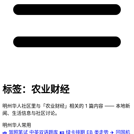
标签：农业财经
明州华人社区里与「农业财经」相关的 1 篇内容 —— 本地新
闻、生活信息与社区讨论。
明州华人常用
🚗
驾照笔试
中英双语题库
🪪
绿卡排期
EB 类走势
✈️
回国机