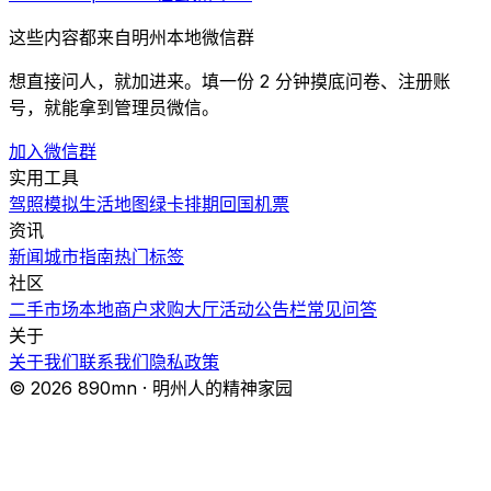
这些内容都来自明州本地微信群
想直接问人，就加进来。填一份 2 分钟摸底问卷、注册账
号，就能拿到管理员微信。
加入微信群
实用工具
驾照模拟
生活地图
绿卡排期
回国机票
资讯
新闻
城市指南
热门
标签
社区
二手市场
本地商户
求购大厅
活动
公告栏
常见问答
关于
关于我们
联系我们
隐私政策
© 2026 890mn · 明州人的精神家园