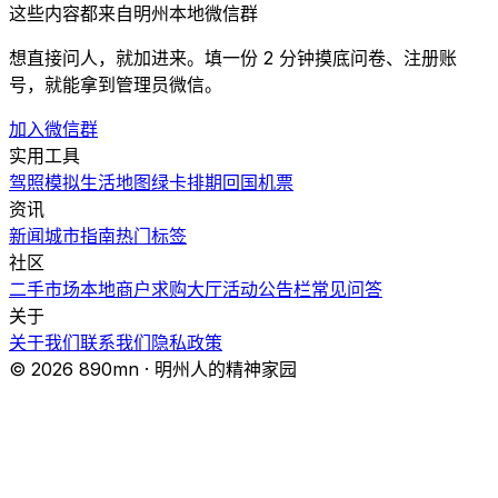
这些内容都来自明州本地微信群
想直接问人，就加进来。填一份 2 分钟摸底问卷、注册账
号，就能拿到管理员微信。
加入微信群
实用工具
驾照模拟
生活地图
绿卡排期
回国机票
资讯
新闻
城市指南
热门
标签
社区
二手市场
本地商户
求购大厅
活动
公告栏
常见问答
关于
关于我们
联系我们
隐私政策
© 2026 890mn · 明州人的精神家园