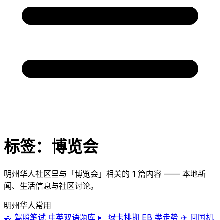
标签：博览会
明州华人社区里与「博览会」相关的 1 篇内容 —— 本地新
闻、生活信息与社区讨论。
明州华人常用
🚗
驾照笔试
中英双语题库
🪪
绿卡排期
EB 类走势
✈️
回国机