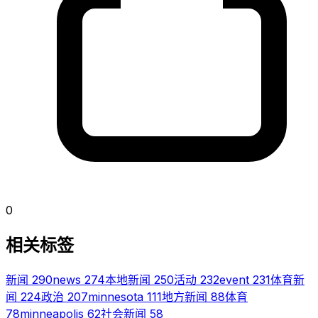
0
相关标签
新闻
290
news
274
本地新闻
250
活动
232
event
231
体育新
闻
224
政治
207
minnesota
111
地方新闻
88
体育
78
minneapolis
62
社会新闻
58