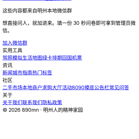
这些内容都来自明州本地微信群
想直接问人，就加进来。填一份 30 秒问卷即可拿到管理员微
信。
加入微信群
实用工具
驾照模拟
生活地图
绿卡排期
回国机票
资讯
新闻
城市指南
热门
标签
社区
二手市场
本地商户
求购大厅
活动
8090摸底
公告栏
常见问答
关于
关于我们
联系我们
隐私政策
© 2026 890mn · 明州人的精神家园