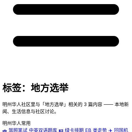
标签：地方选举
明州华人社区里与「地方选举」相关的 3 篇内容 —— 本地新
闻、生活信息与社区讨论。
明州华人常用
🚗
驾照笔试
中英双语题库
🪪
绿卡排期
EB 类走势
✈️
回国机