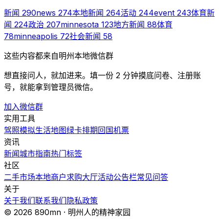
新闻
290
news
274
本地新闻
264
活动
244
event
243
体育新
闻
224
政治
207
minnesota
123
地方新闻
88
体育
78
minneapolis
72
社会新闻
58
这些内容都来自明州本地微信群
想直接问人，就加进来。填一份 2 分钟摸底问卷、注册账
号，就能拿到管理员微信。
加入微信群
实用工具
驾照模拟
生活地图
绿卡排期
回国机票
资讯
新闻
城市指南
热门
标签
社区
二手市场
本地商户
求购大厅
活动
公告栏
常见问答
关于
关于我们
联系我们
隐私政策
© 2026 890mn · 明州人的精神家园