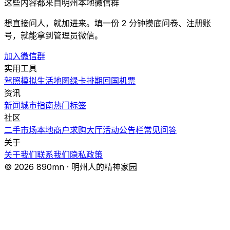
这些内容都来自明州本地微信群
想直接问人，就加进来。填一份 2 分钟摸底问卷、注册账
号，就能拿到管理员微信。
加入微信群
实用工具
驾照模拟
生活地图
绿卡排期
回国机票
资讯
新闻
城市指南
热门
标签
社区
二手市场
本地商户
求购大厅
活动
公告栏
常见问答
关于
关于我们
联系我们
隐私政策
© 2026 890mn · 明州人的精神家园