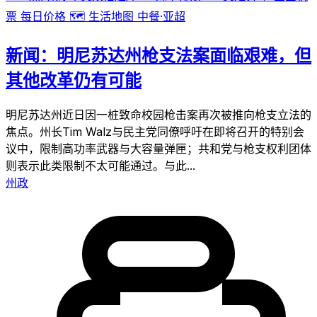
票
每日价格
🗺️
生活地图
中餐·亚超
新闻：明尼苏达州枪支法案面临艰难，但
其他改革仍有可能
明尼苏达州近日因一桩致命校园枪击案再次被推向枪支立法的
焦点。州长Tim Walz与民主党同僚呼吁在即将召开的特别会
议中，限制高功率武器与大容量弹匣；共和党与枪支权利团体
则表示此类限制不太可能通过。与此...
州政