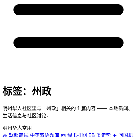
标签：州政
明州华人社区里与「州政」相关的 1 篇内容 —— 本地新闻、
生活信息与社区讨论。
明州华人常用
🚗
驾照笔试
中英双语题库
🪪
绿卡排期
EB 类走势
✈️
回国机