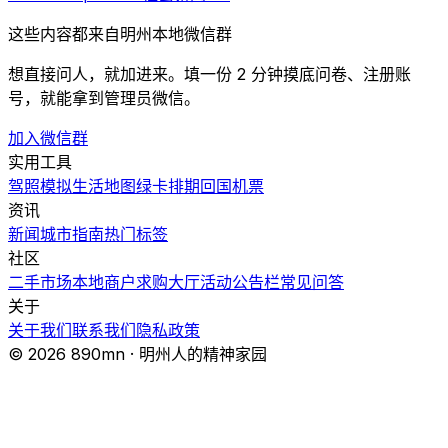
这些内容都来自明州本地微信群
想直接问人，就加进来。填一份 2 分钟摸底问卷、注册账
号，就能拿到管理员微信。
加入微信群
实用工具
驾照模拟
生活地图
绿卡排期
回国机票
资讯
新闻
城市指南
热门
标签
社区
二手市场
本地商户
求购大厅
活动
公告栏
常见问答
关于
关于我们
联系我们
隐私政策
© 2026 890mn · 明州人的精神家园