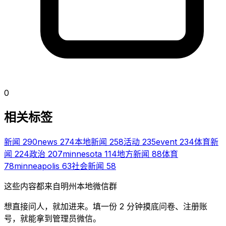
0
相关标签
新闻
290
news
274
本地新闻
258
活动
235
event
234
体育新
闻
224
政治
207
minnesota
114
地方新闻
88
体育
78
minneapolis
63
社会新闻
58
这些内容都来自明州本地微信群
想直接问人，就加进来。填一份 2 分钟摸底问卷、注册账
号，就能拿到管理员微信。