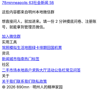
78
minneapolis
63
社会新闻
58
这些内容都来自明州本地微信群
想直接问人，就加进来。填一份 2 分钟摸底问卷、注册账
号，就能拿到管理员微信。
加入微信群
实用工具
驾照模拟
生活地图
绿卡排期
回国机票
资讯
新闻
城市指南
热门
标签
社区
二手市场
本地商户
求购大厅
活动
公告栏
常见问答
关于
关于我们
联系我们
隐私政策
© 2026 890mn · 明州人的精神家园