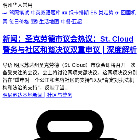
明州华人常用
🚗
驾照笔试
中英双语题库
🪪
绿卡排期
EB 类走势
✈️
回国机
票
每日价格
🗺️
生活地图
中餐·亚超
新闻：圣克劳德市议会热议：St. Cloud
警务与社区和谐决议双重审议 | 深度解析
导语 明尼苏达州圣克劳德（St. Cloud）市议会即将召开一次
备受关注的会议，会上将讨论两项关键决议。这两项决议分别
旨在“重申对一个公正和包容社区的支持”以及“肯定对执法机
构和法治的支持”，反映了当...
明尼苏达本地新闻 | 社区与警务