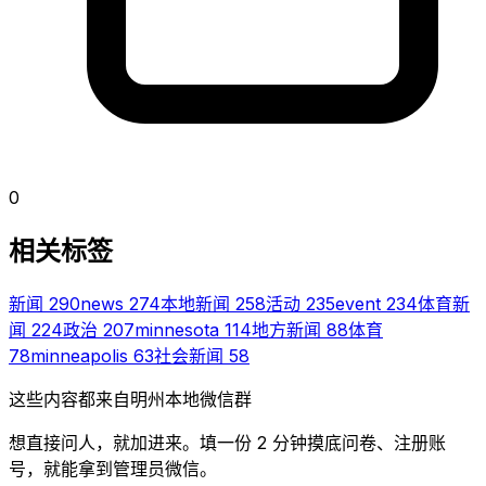
0
相关标签
新闻
290
news
274
本地新闻
258
活动
235
event
234
体育新
闻
224
政治
207
minnesota
114
地方新闻
88
体育
78
minneapolis
63
社会新闻
58
这些内容都来自明州本地微信群
想直接问人，就加进来。填一份 2 分钟摸底问卷、注册账
号，就能拿到管理员微信。