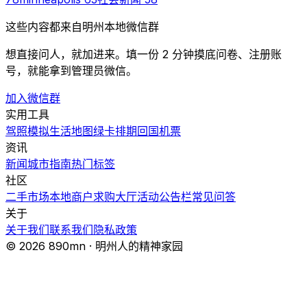
这些内容都来自明州本地微信群
想直接问人，就加进来。填一份 2 分钟摸底问卷、注册账
号，就能拿到管理员微信。
加入微信群
实用工具
驾照模拟
生活地图
绿卡排期
回国机票
资讯
新闻
城市指南
热门
标签
社区
二手市场
本地商户
求购大厅
活动
公告栏
常见问答
关于
关于我们
联系我们
隐私政策
© 2026 890mn · 明州人的精神家园