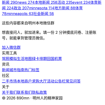
新闻
290
news
274
本地新闻
258
活动
235
event
234
体育新
闻
224
政治
207
minnesota
114
地方新闻
88
体育
78
minneapolis
63
社会新闻
58
这些内容都来自明州本地微信群
想直接问人，就加进来。填一份 2 分钟摸底问卷、注册账
号，就能拿到管理员微信。
加入微信群
实用工具
驾照模拟
生活地图
绿卡排期
回国机票
资讯
新闻
城市指南
热门
标签
社区
二手市场
本地商户
求购大厅
活动
公告栏
常见问答
关于
关于我们
联系我们
隐私政策
© 2026 890mn · 明州人的精神家园