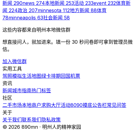
新闻
290
news
274
本地新闻
253
活动
233
event
232
体育新
闻
224
政治
207
minnesota
112
地方新闻
88
体育
78
minneapolis
63
社会新闻
58
这些内容都来自明州本地微信群
想直接问人，就加进来。填一份 30 秒问卷即可拿到管理员微
信。
加入微信群
实用工具
驾照模拟
生活地图
绿卡排期
回国机票
资讯
新闻
城市指南
热门
标签
社区
二手市场
本地商户
求购大厅
活动
8090摸底
公告栏
常见问答
关于
关于我们
联系我们
隐私政策
© 2026 890mn · 明州人的精神家园