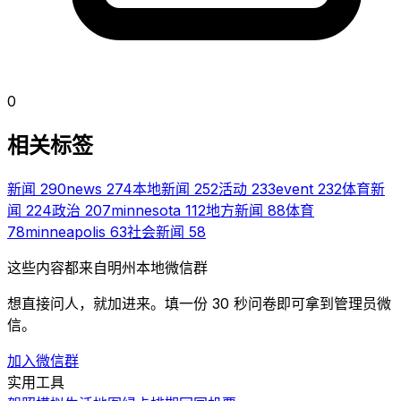
0
相关标签
新闻
290
news
274
本地新闻
252
活动
233
event
232
体育新
闻
224
政治
207
minnesota
112
地方新闻
88
体育
78
minneapolis
63
社会新闻
58
这些内容都来自明州本地微信群
想直接问人，就加进来。填一份 30 秒问卷即可拿到管理员微
信。
加入微信群
实用工具