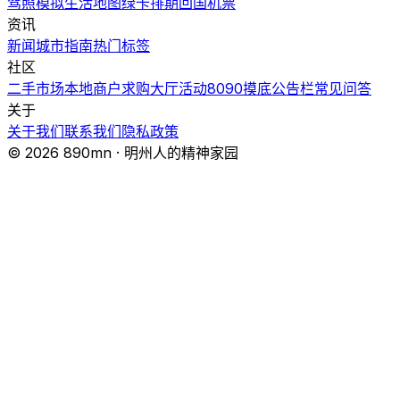
驾照模拟
生活地图
绿卡排期
回国机票
资讯
新闻
城市指南
热门
标签
社区
二手市场
本地商户
求购大厅
活动
8090摸底
公告栏
常见问答
关于
关于我们
联系我们
隐私政策
© 2026 890mn · 明州人的精神家园