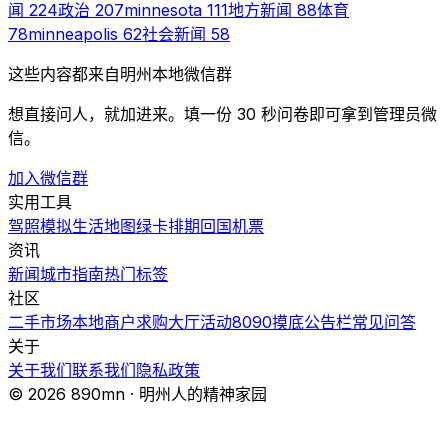
闻
224
政治
207
minnesota
111
地方新闻
88
体育
78
minneapolis
62
社会新闻
58
这些内容都来自明州本地微信群
想直接问人，就加进来。填一份 30 秒问卷即可拿到管理员微
信。
加入微信群
实用工具
驾照模拟
生活地图
绿卡排期
回国机票
资讯
新闻
城市指南
热门
标签
社区
二手市场
本地商户
求购大厅
活动
8090摸底
公告栏
常见问答
关于
关于我们
联系我们
隐私政策
© 2026 890mn · 明州人的精神家园