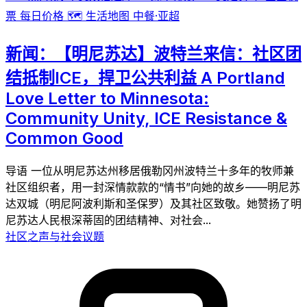
票
每日价格
🗺️
生活地图
中餐·亚超
新闻：【明尼苏达】波特兰来信：社区团
结抵制ICE，捍卫公共利益 A Portland
Love Letter to Minnesota:
Community Unity, ICE Resistance &
Common Good
导语 一位从明尼苏达州移居俄勒冈州波特兰十多年的牧师兼
社区组织者，用一封深情款款的“情书”向她的故乡——明尼苏
达双城（明尼阿波利斯和圣保罗）及其社区致敬。她赞扬了明
尼苏达人民根深蒂固的团结精神、对社会...
社区之声与社会议题