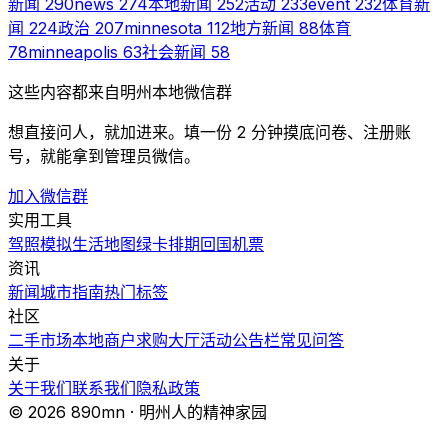
新闻
290
news
274
本地新闻
252
活动
233
event
232
体育新
闻
224
政治
207
minnesota
112
地方新闻
88
体育
78
minneapolis
63
社会新闻
58
这些内容都来自明州本地微信群
想直接问人，就加进来。填一份 2 分钟摸底问卷、注册账
号，就能拿到管理员微信。
加入微信群
实用工具
驾照模拟
生活地图
绿卡排期
回国机票
资讯
新闻
城市指南
热门
标签
社区
二手市场
本地商户
求购大厅
活动
公告栏
常见问答
关于
关于我们
联系我们
隐私政策
© 2026 890mn · 明州人的精神家园