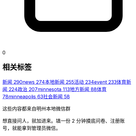
0
相关标签
新闻
290
news
274
本地新闻
255
活动
234
event
233
体育新
闻
224
政治
207
minnesota
113
地方新闻
88
体育
78
minneapolis
63
社会新闻
58
这些内容都来自明州本地微信群
想直接问人，就加进来。填一份 2 分钟摸底问卷、注册账
号，就能拿到管理员微信。