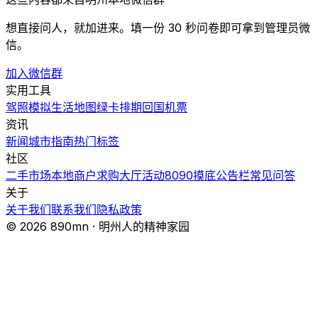
想直接问人，就加进来。填一份 30 秒问卷即可拿到管理员微
信。
加入微信群
实用工具
驾照模拟
生活地图
绿卡排期
回国机票
资讯
新闻
城市指南
热门
标签
社区
二手市场
本地商户
求购大厅
活动
8090摸底
公告栏
常见问答
关于
关于我们
联系我们
隐私政策
© 2026 890mn · 明州人的精神家园