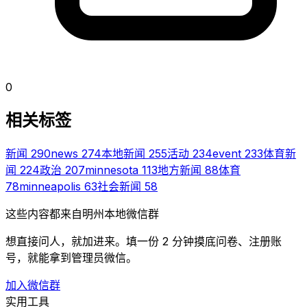
0
相关标签
新闻
290
news
274
本地新闻
255
活动
234
event
233
体育新
闻
224
政治
207
minnesota
113
地方新闻
88
体育
78
minneapolis
63
社会新闻
58
这些内容都来自明州本地微信群
想直接问人，就加进来。填一份 2 分钟摸底问卷、注册账
号，就能拿到管理员微信。
加入微信群
实用工具