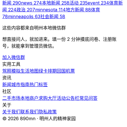
新闻
290
news
274
本地新闻
258
活动
235
event
234
体育新
闻
224
政治
207
minnesota
114
地方新闻
88
体育
78
minneapolis
63
社会新闻
58
这些内容都来自明州本地微信群
想直接问人，就加进来。填一份 2 分钟摸底问卷、注册账
号，就能拿到管理员微信。
加入微信群
实用工具
驾照模拟
生活地图
绿卡排期
回国机票
资讯
新闻
城市指南
热门
标签
社区
二手市场
本地商户
求购大厅
活动
公告栏
常见问答
关于
关于我们
联系我们
隐私政策
© 2026 890mn · 明州人的精神家园