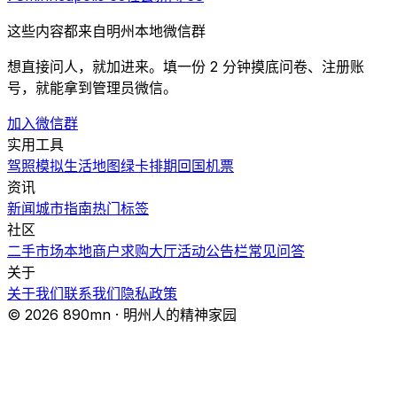
这些内容都来自明州本地微信群
想直接问人，就加进来。填一份 2 分钟摸底问卷、注册账
号，就能拿到管理员微信。
加入微信群
实用工具
驾照模拟
生活地图
绿卡排期
回国机票
资讯
新闻
城市指南
热门
标签
社区
二手市场
本地商户
求购大厅
活动
公告栏
常见问答
关于
关于我们
联系我们
隐私政策
© 2026 890mn · 明州人的精神家园