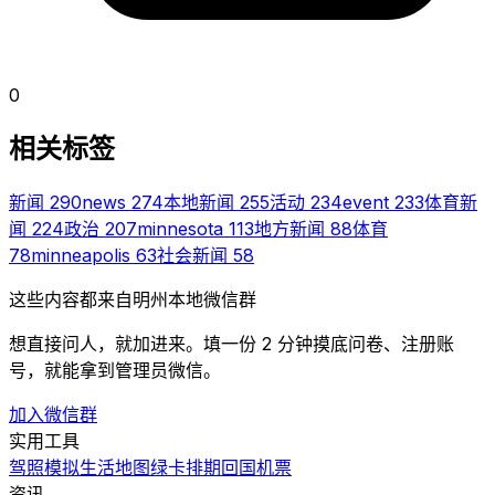
0
相关标签
新闻
290
news
274
本地新闻
255
活动
234
event
233
体育新
闻
224
政治
207
minnesota
113
地方新闻
88
体育
78
minneapolis
63
社会新闻
58
这些内容都来自明州本地微信群
想直接问人，就加进来。填一份 2 分钟摸底问卷、注册账
号，就能拿到管理员微信。
加入微信群
实用工具
驾照模拟
生活地图
绿卡排期
回国机票
资讯